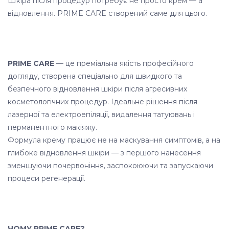
Шкіра після процедур потребує не просто крем — а
відновлення. PRIME CARE створений саме для цього.
PRIME CARE
— це преміальна якість професійного
догляду, створена спеціально для швидкого та
безпечного відновлення шкіри після агресивних
косметологічних процедур. Ідеальне рішення після
лазерної та електроепіляції, видалення татуювань і
перманентного макіяжу.
Формула крему працює не на маскування симптомів, а на
глибоке відновлення шкіри — з першого нанесення
зменшуючи почервоніння, заспокоюючи та запускаючи
процеси регенерації.
ЧОМУ PRIME CARE?