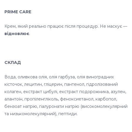
PRIME CARE
Крем, який реально працює після процедур. Не маскує —
відновлює
.
СКЛАД
Вода, оливкова олія, олія гарбуза, олія виноградних
кісточок, лецитин, гліцерин, пантенол, гідролізований
колаген, екстракт цибулі, екстракт подорожника, азулен,
алантоїн, пропіленгліколь, феноксиетанол, карбопол,
бензоат натрію, гіалуронати натрію (високомолекулярний
та низькомолекулярний), пептиди.