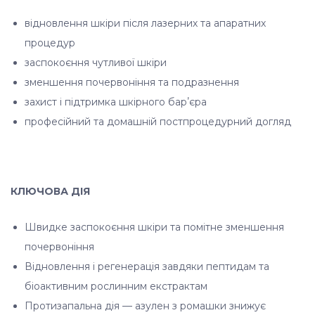
відновлення шкіри після лазерних та апаратних
процедур
заспокоєння чутливої шкіри
зменшення почервоніння та подразнення
захист і підтримка шкірного барʼєра
професійний та домашній постпроцедурний догляд
КЛЮЧОВА ДІЯ
Швидке заспокоєння шкіри та помітне зменшення
почервоніння
Відновлення і регенерація завдяки пептидам та
біоактивним рослинним екстрактам
Протизапальна дія — азулен з ромашки знижує